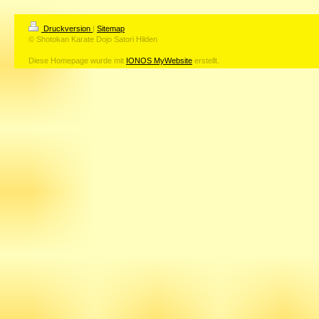
Druckversion
|
Sitemap
© Shotokan Karate Dojo Satori Hilden
Diese Homepage wurde mit
IONOS MyWebsite
erstellt.