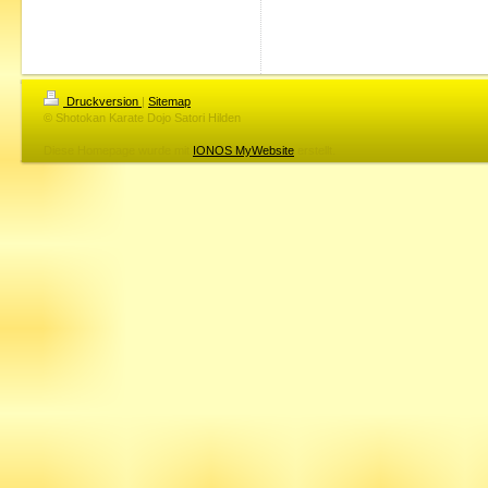
Druckversion
|
Sitemap
© Shotokan Karate Dojo Satori Hilden
Diese Homepage wurde mit
IONOS MyWebsite
erstellt.